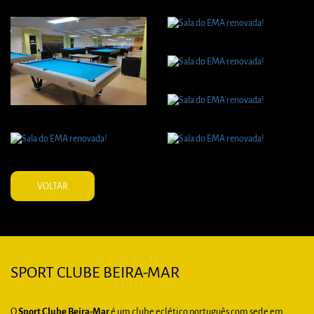
VOLTAR
SPORT CLUBE BEIRA-MAR
O
Sport Clube Beira-Mar
é um clube eclético português com sede em