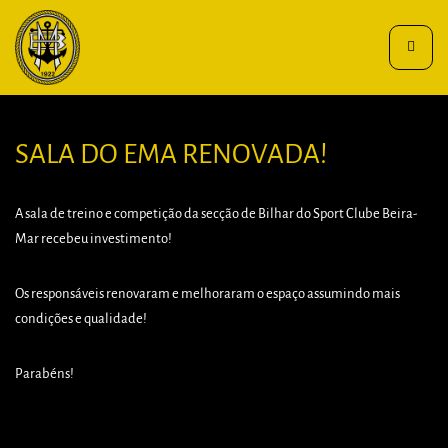
Toggle
navigat
SALA DO EMA RENOVADA!
A sala de treino e competição da secção de Bilhar do Sport Clube Beira-
Mar recebeu investimento!
Os responsáveis renovaram e melhoraram o espaço assumindo mais
condições e qualidade!
Parabéns!