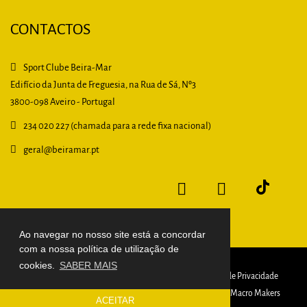
CONTACTOS
Sport Clube Beira-Mar
Edifício da Junta de Freguesia, na Rua de Sá, Nº3
3800-098 Aveiro - Portugal
234 020 227 (chamada para a rede fixa nacional)
geral
@beiramar.pt
Ao navegar no nosso site está a concordar
com a nossa política de utilização de
cookies.
SABER MAIS
© 2026 S. C. Beira-Mar
CNPJ
Prestação de Contas
Política de Privacidade
Política de Cookies
Livro de Reclamações
desenvolvido por
Macro Makers
ACEITAR