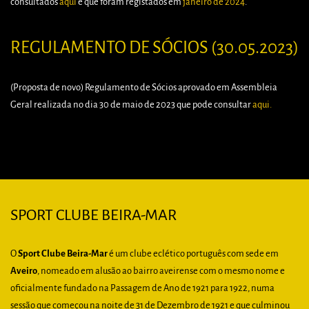
consultados
aqui
e que foram registados em
janeiro de 2024
.
REGULAMENTO DE SÓCIOS (30.05.2023)
(Proposta de novo) Regulamento de Sócios aprovado em Assembleia
Geral realizada no dia 30 de maio de 2023 que pode consultar
aqui
.
SPORT CLUBE BEIRA-MAR
O
Sport Clube Beira-Mar
é um clube eclético português com sede em
Aveiro
, nomeado em alusão ao bairro aveirense com o mesmo nome e
oficialmente fundado na Passagem de Ano de 1921 para 1922, numa
sessão que começou na noite de 31 de Dezembro de 1921 e que culminou