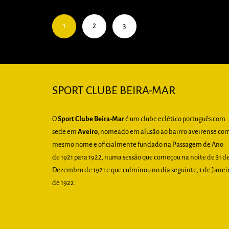
1
2
3
SPORT CLUBE BEIRA-MAR
O
Sport Clube Beira-Mar
é um clube eclético português com
sede em
Aveiro
, nomeado em alusão ao bairro aveirense co
mesmo nome e oficialmente fundado na Passagem de Ano
de 1921 para 1922, numa sessão que começou na noite de 31 d
Dezembro de 1921 e que culminou no dia seguinte, 1 de Janei
de 1922.