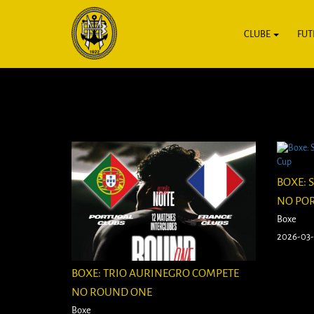
CLUBE
FUT
BOXE: 
NO POR
Boxe
2026-03
BOXE: TRIO AURINEGRO COMPETE
NO ROUND ONE
Boxe