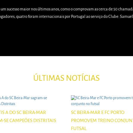
 um sucesso maior nos últimos anos, como o comprovam as cerca de 50 chamadas
gadores, quatro foram internacionais por Portugal ao serviço do Clube: Samuel Si
ÚLTIMAS NOTÍCIAS
IS A DO SC BEIRA-MAR
SC BEIRA-MAR E FC PORTO
-SE CAMPEÕES DISTRITAIS
PROMOVEM TREINO CONJUN
FUTSAL