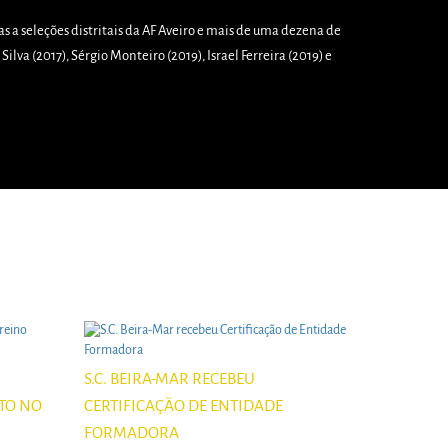
 a seleções distritais da AF Aveiro e mais de uma dezena de
lva (2017), Sérgio Monteiro (2019), Israel Ferreira (2019) e
S.C. BEIRA-MAR RECEBEU
TO NO
CERTIFICAÇÃO DE ENTIDADE
FORMADORA