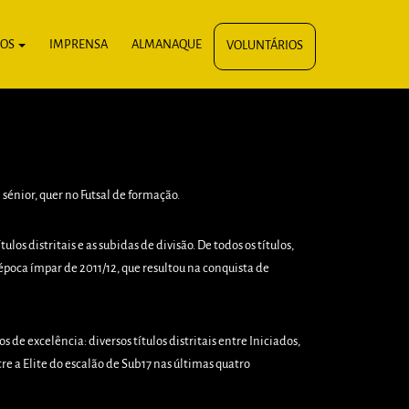
IOS
IMPRENSA
ALMANAQUE
VOLUNTÁRIOS
 sénior, quer no Futsal de formação.
 distritais e as subidas de divisão. De todos os títulos,
época ímpar de 2011/12, que resultou na conquista de
de excelência: diversos títulos distritais entre Iniciados,
e a Elite do escalão de Sub17 nas últimas quatro