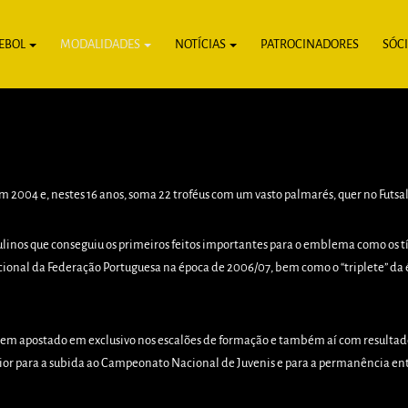
EBOL
MODALIDADES
NOTÍCIAS
PATROCINADORES
SÓC
m 2004 e, nestes 16 anos, soma 22 troféus com um vasto palmarés, quer no Futsal
os que conseguiu os primeiros feitos importantes para o emblema como os títulos
acional da Federação Portuguesa na época de 2006/07, bem como o “triplete” da 
tem apostado em exclusivo nos escalões de formação e também aí com resultados 
aior para a subida ao Campeonato Nacional de Juvenis e para a permanência entr