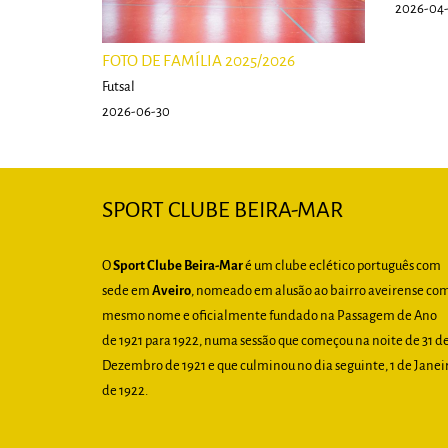
2026-04
FOTO DE FAMÍLIA 2025/2026
Futsal
2026-06-30
SPORT CLUBE BEIRA-MAR
O
Sport Clube Beira-Mar
é um clube eclético português com
sede em
Aveiro
, nomeado em alusão ao bairro aveirense co
mesmo nome e oficialmente fundado na Passagem de Ano
de 1921 para 1922, numa sessão que começou na noite de 31 d
Dezembro de 1921 e que culminou no dia seguinte, 1 de Janei
de 1922.