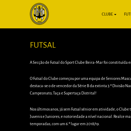
CLUBE
FUT
FUTSAL
A Secção de Futsal do Sport Clube Beira-Mar foi constituída e
O Futsal do Clube começou por uma equipa de Seniores Masculin
destaca-se o de vencedor da Série B da extinta 3.ª Divisão N
Campeonato, Taça e Supertaça Distrital!
Nos últimos anos, já sem Futsal sénior em atividade, o Clube 
Juvenis e Juniores, e notoriedade a nível nacional. Realce m
temporadas, com um 6.º lugar em 2018/19.