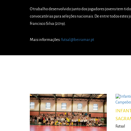
O trabalho desenvolvido junto dos jogadores jovens tem tido
convocatórias para seleções nacionais. De entre todos estes jo
Francisco Silva (2019).
Mais informações:
futsal@beiramar.pt
INFANT
SAGRAM
Futsal