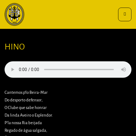
Toggle
navigat
HINO
Cantemos p’lo Beira-Mar
Do desporto defensor;
O Clube que sabe honrar
Da linda Aveiro o Esplendor.
P’la nossa Ria beijada
Regado de água salgada,