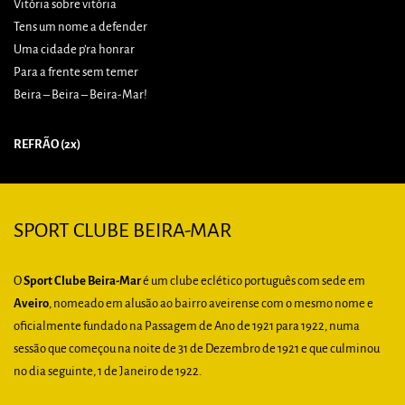
Vitória sobre vitória
Tens um nome a defender
Uma cidade p’ra honrar
Para a frente sem temer
Beira – Beira – Beira-Mar!
REFRÃO (2x)
SPORT CLUBE BEIRA-MAR
O
Sport Clube Beira-Mar
é um clube eclético português com sede em
Aveiro
, nomeado em alusão ao bairro aveirense com o mesmo nome e
oficialmente fundado na Passagem de Ano de 1921 para 1922, numa
sessão que começou na noite de 31 de Dezembro de 1921 e que culminou
no dia seguinte, 1 de Janeiro de 1922.