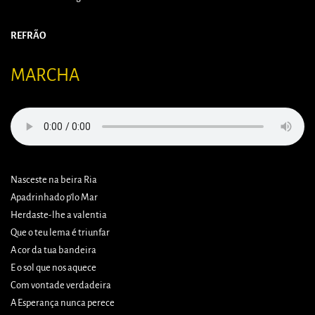
REFRÃO
MARCHA
Nasceste na beira Ria
Apadrinhado p’lo Mar
Herdaste-lhe a valentia
Que o teu lema é triunfar
A cor da tua bandeira
E o sol que nos aquece
Com vontade verdadeira
A Esperança nunca perece