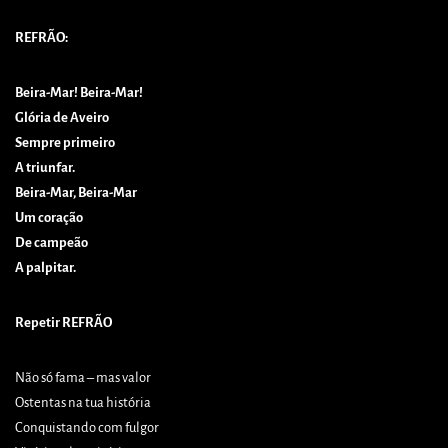
REFRÃO:
Beira-Mar! Beira-Mar!
Glória de Aveiro
Sempre primeiro
A triunfar.
Beira-Mar, Beira-Mar
Um coração
De campeão
A palpitar.
Repetir REFRÃO
Não só fama – mas valor
Ostentas na tua história
Conquistando com fulgor