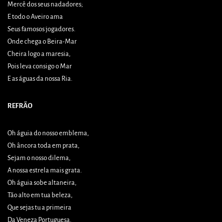
Mercê dos seus nadadores;
E todo o Aveiro ama
Seus famosos jogadores.
Onde chega o Beira-Mar
Cheira logo a maresia,
Pois leva consigo o Mar
E as águas da nossa Ria.
REFRÃO
Oh águia do nosso emblema,
Oh âncora toda em prata,
Sejam o nosso dilema,
A nossa estrela mais grata.
Oh águia sobe altaneira,
Tão alto em tua beleza,
Que sejas tu a primeira
Da Veneza Portuguesa.