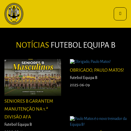
Toggle
navigat
NOTÍCIAS
FUTEBOL EQUIPA B
OBRIGADO, PAULO MATOS!
Futebol Equipa B
2025-06-09
SENIORES B GARANTEM
MANUTENÇÃO NA 1.ª
DIVISÃO AFA
Futebol Equipa B