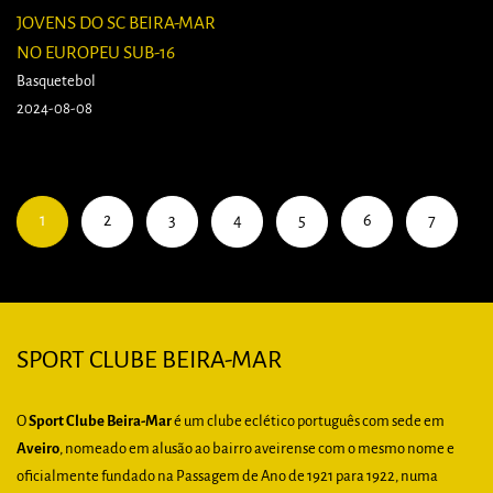
JOVENS DO SC BEIRA-MAR
NO EUROPEU SUB-16
Basquetebol
2024-08-08
1
2
3
4
5
6
7
SPORT CLUBE BEIRA-MAR
O
Sport Clube Beira-Mar
é um clube eclético português com sede em
Aveiro
, nomeado em alusão ao bairro aveirense com o mesmo nome e
oficialmente fundado na Passagem de Ano de 1921 para 1922, numa