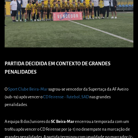
PARTIDA DECIDIDA EM CONTEXTO DE GRANDES
PENALIDADES
O
Sport Clube Beira-Mar
sagrou-se vencedor da Supertaça da AF Aveiro
(sub-19) após vencer o
CD Feirense - Futebol, SAD
nas grandes
penalidades.
A equipa B dos Juniores do
SC Beira-Mar
encerrou a temporada com um
troféu após vencer o CD Feirense por (4-1) no desempate na marcação de
grandes penalidades. A partida terminou com igualdade no marcador (2-