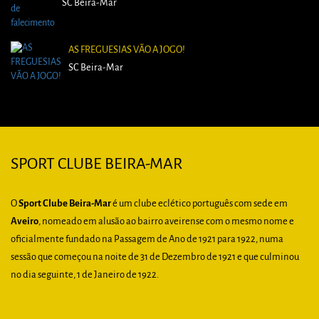
SC Beira-Mar
AS FREGUESIAS VÃO A JOGO!
SC Beira-Mar
SPORT CLUBE BEIRA-MAR
O
Sport Clube Beira-Mar
é um clube eclético português com sede em
Aveiro
, nomeado em alusão ao bairro aveirense com o mesmo nome e
oficialmente fundado na Passagem de Ano de 1921 para 1922, numa
sessão que começou na noite de 31 de Dezembro de 1921 e que culminou
no dia seguinte, 1 de Janeiro de 1922.