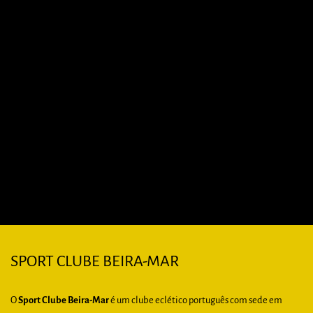
Futsal
ENTIDADES FORMADORAS DO FUTSAL E FUTEBOL
CERTIFICADAS
Futsal
SPORT CLUBE BEIRA-MAR
O
Sport Clube Beira-Mar
é um clube eclético português com sede em