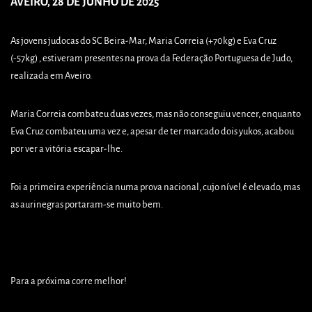
AVEIRO, 28 DE JUNHO DE 2025
As jovens judocas do SC Beira-Mar, Maria Correia (+70kg) e Eva Cruz
(-57kg) , estiveram presentes na prova da Federação Portuguesa de Judo,
realizada em Aveiro.
Maria Correia combateu duas vezes, mas não conseguiu vencer, enquanto
Eva Cruz combateu uma vez e, apesar de ter marcado dois yukos, acabou
por ver a vitória escapar-lhe.
Foi a primeira experiência numa prova nacional, cujo nível é elevado, mas
as aurinegras portaram-se muito bem.
Para a próxima corre melhor!