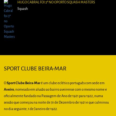
HUGO CABRAL FOI 3º NO OPORTO SQUASH MASTERS
Squash
SPORT CLUBE BEIRA-MAR
O
Sport Clube Beira-Mar
é um clube eclético português com sede em
Aveiro
, nomeado em alusão ao bairro aveirense com o mesmo nome e
oficialmente fundado na Passagem de Ano de 1921 para 1922, numa
sessão que começou na noite de 31 de Dezembro de 1921 e que culminou
no dia seguinte, 1 de Janeiro de 1922.