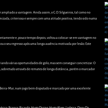
 ampliado a vantagem. Ainda assim, o G.D. Silgueiros, tal como no
nizada, criteriosa e sempre com uma atitude positiva, tendo sido numa
rontamente e, pouco tempo depois, voltou a colocar-se em vantagem no
ou o seu regresso após uma longa ausência motivada por lesão. Este
riando várias oportunidades de golo, mas sem conseguir concretizar. O
o, sobretudo através de remates de longa distância, porém o marcador
.C. Beira-Mar, num jogo bem disputado e marcado por uma excelente
érico, Branco, Ricardo, Hugo Divino, Hugo Alves, Ladeira, Dany Da