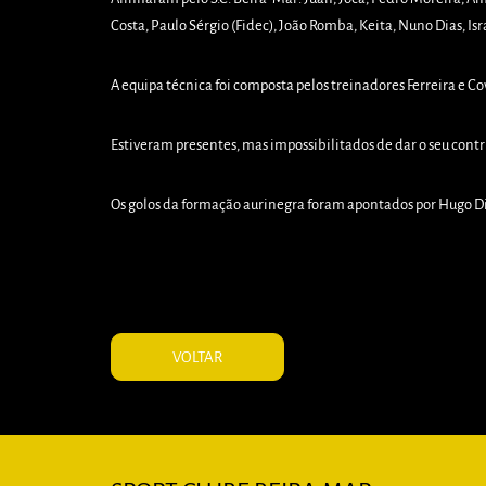
Costa, Paulo Sérgio (Fidec), João Romba, Keita, Nuno Dias, Isr
A equipa técnica foi composta pelos treinadores Ferreira e Co
Estiveram presentes, mas impossibilitados de dar o seu contri
Os golos da formação aurinegra foram apontados por Hugo Div
VOLTAR