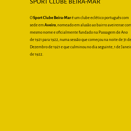
SPORT CLUBE BEIRA-MAR
O
Sport Clube Beira-Mar
é um clube eclético português com
sede em
Aveiro
, nomeado em alusão ao bairro aveirense co
mesmo nome e oficialmente fundado na Passagem de Ano
de 1921 para 1922, numa sessão que começou na noite de 31 d
Dezembro de 1921 e que culminou no dia seguinte, 1 de Janei
de 1922.