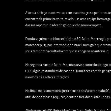
A toada de jogo manteve-se, com os aurinegros a poderem ter
encontro da primeira volta, revelou-se uma equipa bem orga
das suas oportunidades de golo que chegou ao empate.
Dando seguimento à boa exibição, o S.C. Beira-Mar reagiu p
marcador (2-1), por intermédio de Israel, num golo que premi
seria também o resultado com que se chegaria ao intervalo.
Na segunda parte, o Beira-Mar manteve o controlo do jogo, c
G.D. Silgueiros também dispôs de algumas ocasiões de perig
não voltaria a sofrer alterações.
No final, mais uma vitória justa e suada dos Veteranos do S
atitude de ambas as equipas, dentro e fora das quatro linhas.
Alinharam pelo S.C. Beira-Mar: Juan, Joca, Pedro Moreira, Am