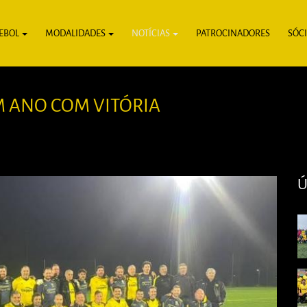
EBOL
MODALIDADES
NOTÍCIAS
PATROCINADORES
SÓC
M ANO COM VITÓRIA
Ú