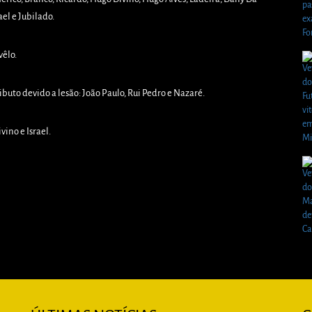
ael e Jubilado.
vêlo.
buto devido a lesão: João Paulo, Rui Pedro e Nazaré.
ino e Israel.