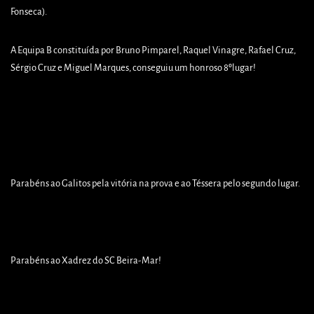
Fonseca).
A Equipa B constituída por Bruno Pimparel, Raquel Vinagre, Rafael Cruz,
Sérgio Cruz e Miguel Marques, conseguiu um honroso 8ºlugar!
Parabéns ao Galitos pela vitória na prova e ao Téssera pelo segundo lugar.
Parabéns ao Xadrez do SC Beira-Mar!