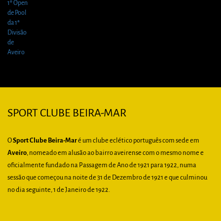
SPORT CLUBE BEIRA-MAR
O
Sport Clube Beira-Mar
é um clube eclético português com sede em
Aveiro
, nomeado em alusão ao bairro aveirense com o mesmo nome e
oficialmente fundado na Passagem de Ano de 1921 para 1922, numa
sessão que começou na noite de 31 de Dezembro de 1921 e que culminou
no dia seguinte, 1 de Janeiro de 1922.