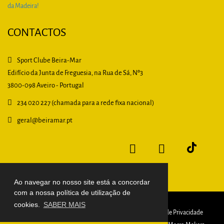
CONTACTOS
Sport Clube Beira-Mar
Edifício da Junta de Freguesia, na Rua de Sá, Nº3
3800-098 Aveiro - Portugal
234 020 227 (chamada para a rede fixa nacional)
geral
@beiramar.pt
Ao navegar no nosso site está a concordar
com a nossa política de utilização de
cookies.
SABER MAIS
© 2026 S. C. Beira-Mar
CNPJ
Prestação de Contas
Política de Privacidade