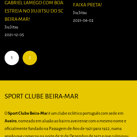
GABRIEL LAMEGO COM BOA
FAIXA PRETA!
ESTREIA NO JIU-JITSU DO SC
Jiu Jitsu
BEIRA-MAR!
2021-06-02
Jiu Jitsu
2021-12-05
1
2
SPORT CLUBE BEIRA-MAR
O
Sport Clube Beira-Mar
é um clube eclético português com sede em
Aveiro
, nomeado em alusão ao bairro aveirense com o mesmo nome e
oficialmente fundado na Passagem de Ano de 1921 para 1922, numa
sessão que começou na noite de 31 de Dezembro de 1921 e que culminou