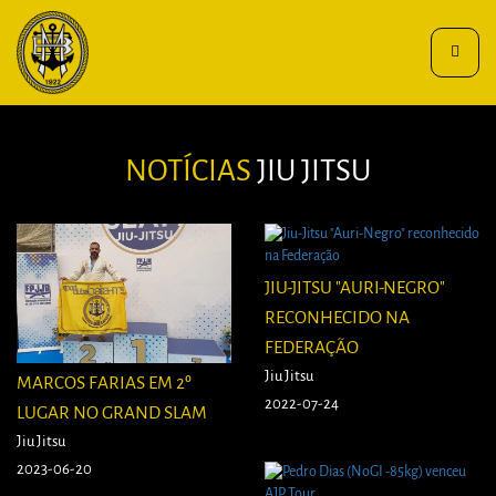
Toggle
navigat
NOTÍCIAS
JIU JITSU
JIU-JITSU "AURI-NEGRO"
RECONHECIDO NA
FEDERAÇÃO
Jiu Jitsu
MARCOS FARIAS EM 2º
2022-07-24
LUGAR NO GRAND SLAM
Jiu Jitsu
2023-06-20